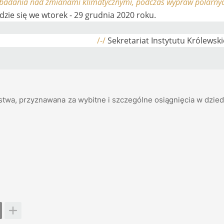
badania nad zmianami klimatycznymi, podczas wypraw polarny
zie się we wtorek - 29 grudnia 2020 roku.
/-/
Sekretariat Instytutu Królewsk
stwa, przyznawana za wybitne i szczególne osiągnięcia w dzie