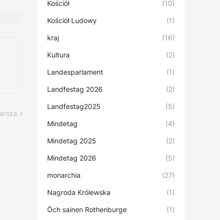
Kościół
(10)
Kościół Ludowy
(1)
kraj
(16)
Kultura
(2)
Landesparlament
(1)
Landfestag 2026
(2)
Landfestag2025
(5)
arsza
Mindetag
(4)
Mindetag 2025
(2)
Mindetag 2026
(5)
monarchia
(27)
Nagroda Królewska
(1)
Öch sainen Rothenburge
(1)