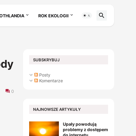
OTHLANDIA
ROK EKOLOGII
SUBSKRYBUJ
ody
Posty
Komentarze
0
NAJNOWSZE ARTYKUŁY
Upały powodują
problemy z dostępem
do internetu