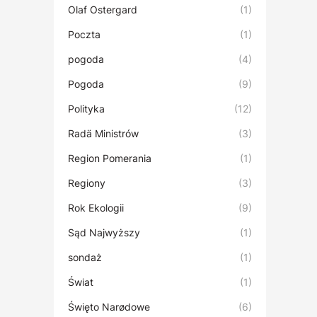
Olaf Ostergard
(1)
Poczta
(1)
pogoda
(4)
Pogoda
(9)
Polityka
(12)
Radä Ministrów
(3)
Region Pomerania
(1)
Regiony
(3)
Rok Ekologii
(9)
Sąd Najwyższy
(1)
sondaż
(1)
Świat
(1)
Święto Narødowe
(6)