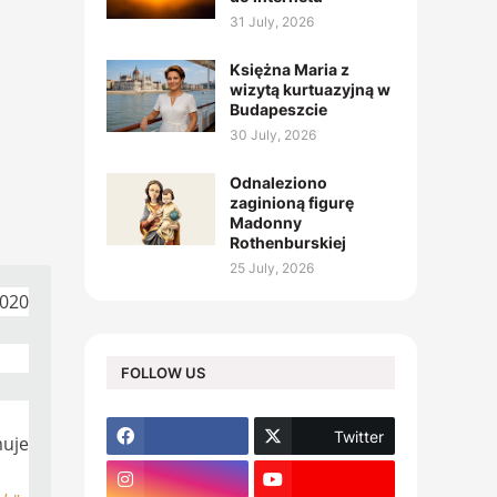
31 July, 2026
Księżna Maria z
wizytą kurtuazyjną w
Budapeszcie
30 July, 2026
Odnaleziono
zaginioną figurę
Madonny
Rothenburskiej
25 July, 2026
2020
FOLLOW US
Twitter
muje