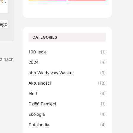
ch"
.
footer-wrapper
iego
CATEGORIES
100-lecië
(1)
dzinach
2024
(4)
abp Władysław Wanke
(3)
Aktualności
(18)
Alert
(3)
Dziëń Pamięci
(1)
Ekologia
(4)
Gothlandia
(4)