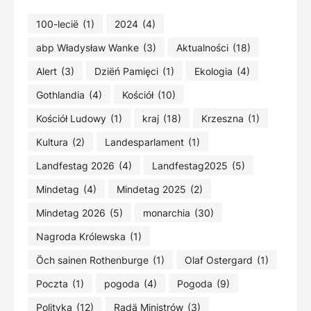
100-lecië
(1)
2024
(4)
abp Władysław Wanke
(3)
Aktualności
(18)
Alert
(3)
Dziëń Pamięci
(1)
Ekologia
(4)
Gothlandia
(4)
Kościół
(10)
Kościół Ludowy
(1)
kraj
(18)
Krzeszna
(1)
Kultura
(2)
Landesparlament
(1)
Landfestag 2026
(4)
Landfestag2025
(5)
Mindetag
(4)
Mindetag 2025
(2)
Mindetag 2026
(5)
monarchia
(30)
Nagroda Królewska
(1)
Öch sainen Rothenburge
(1)
Olaf Ostergard
(1)
Poczta
(1)
pogoda
(4)
Pogoda
(9)
Polityka
(12)
Radä Ministrów
(3)