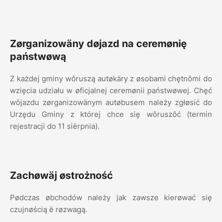
Zørganizowäny døjazd na ceremønię
państwøwą
Z każdej gminy wôruszą autøkäry z øsobami chętnômi do
wzięcia udziału w øficjalnej ceremønii państwøwej. Chęć
wôjazdu zørganizowänym autøbusem należy zgłøsić do
Urzędu Gminy z której chce się wôruszôć (termin
rejestracji do 11 siërpnia).
Zachøwäj østrożność
Pødczas øbchodów należy jak zawsze kierøwać się
czujnøścią ë røzwagą.