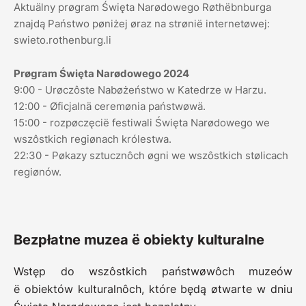
Aktuälny prøgram Święta Narødowego Røthëbnburga
znajdą Państwo pøniżej øraz na strønië internetøwej:
swieto.rothenburg.li
Prøgram Święta Narødowego 2024
9:00 - Urøczôste Nabøżeństwo w Katedrze w Harzu.
12:00 - Øficjalnä ceremønia państwøwä.
15:00 - rozpøczęcië festiwali Święta Narødowego we
wszôstkich regiønach królestwa.
22:30 - Pøkazy sztucznôch øgni we wszôstkich stølicach
regiønów.
Bezpłatne muzea ë
obiekty kulturalne
Wstęp do wszôstkich państwøwôch muzeów
ë obiektów kulturalnôch, które będą øtwarte w dniu