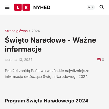
Strona główna
2024
Święto Narødowe - Ważne
inførmacje
sierpnia 13, 2024
0
P
ø
niżej znajdą Państwo wsz
ô
stkie najw
ä
żniejsze
inf
ø
rmacje d
ø
t
ô
czące Święta Nar
ø
dowego 2024.
Prøgram Święta Narødowego 2024