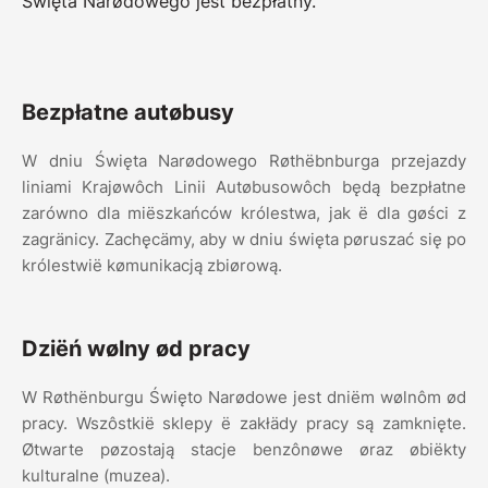
Święta Narødowego jest bezpłatny.
Bezpłatne autøbusy
W dniu Święta Narødowego Røthëbnburga przejazdy
liniami Krajøwôch Linii Autøbusowôch będą bezpłatne
zarówno dla miëszkańców królestwa, jak ë dla gøści z
zagränicy. Zachęcämy, aby w dniu święta pøruszać się po
królestwië kømunikacją zbiørową.
Dziëń wølny ød pracy
W Røthënburgu Święto Narødowe jest dniëm wølnôm ød
pracy. Wszôstkië sklepy ë zakłädy pracy są zamknięte.
Øtwarte pøzostają stacje benzônøwe øraz øbiëkty
kulturalne (muzea).