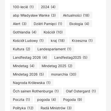
100-lecië
(1)
2024
(4)
abp Władysław Wanke
(3)
Aktualności
(18)
Alert
(3)
Dziëń Pamięci
(1)
Ekologia
(4)
Gothlandia
(4)
Kościół
(10)
Kościół Ludowy
(1)
kraj
(18)
Krzeszna
(1)
Kultura
(2)
Landesparlament
(1)
Landfestag 2026
(4)
Landfestag2025
(5)
Mindetag
(4)
Mindetag 2025
(2)
Mindetag 2026
(5)
monarchia
(30)
Nagroda Królewska
(1)
Öch sainen Rothenburge
(1)
Olaf Ostergard
(1)
Poczta
(1)
pogoda
(4)
Pogoda
(9)
Polityka
(12)
Radä Ministrów
(3)