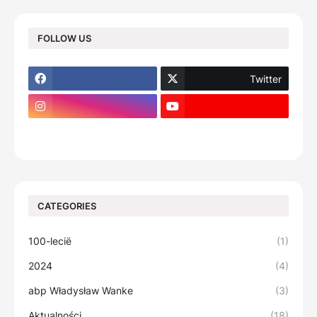
FOLLOW US
Twitter
footer-wrapper
CATEGORIES
100-lecië
(1)
2024
(4)
abp Władysław Wanke
(3)
Aktualności
(18)