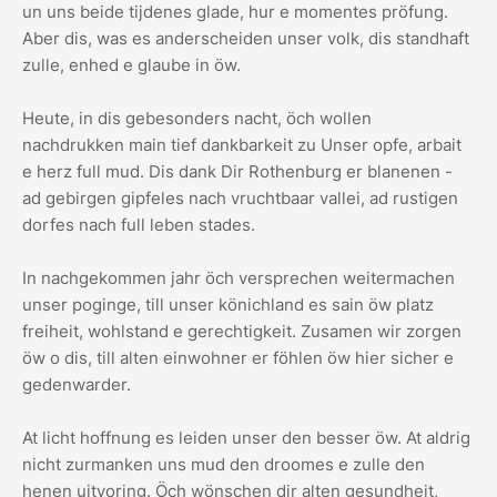
un uns beide tijdenes glade, hur e momentes pröfung.
Aber dis, was es anderscheiden unser volk, dis standhaft
zulle, enhed e glaube in öw.
Heute, in dis gebesonders nacht, öch wollen
nachdrukken main tief dankbarkeit zu Unser opfe, arbait
e herz full mud. Dis dank Dir Rothenburg er blanenen -
ad gebirgen gipfeles nach vruchtbaar vallei, ad rustigen
dorfes nach full leben stades.
In nachgekommen jahr öch versprechen weitermachen
unser poginge, till unser könichland es sain öw platz
freiheit, wohlstand e gerechtigkeit. Zusamen wir zorgen
öw o dis, till alten einwohner er föhlen öw hier sicher e
gedenwarder.
At licht hoffnung es leiden unser den besser öw. At aldrig
nicht zurmanken uns mud den droomes e zulle den
henen uitvoring. Öch wönschen dir alten gesundheit,