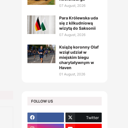
07 August, 2026
Para Królewska uda
się z kilkudniową
wizytą do Saksonii
07 August, 2026
Książę koronny Olaf
wziął udział w
miejskim biegu
charytatywnym w
Haven
01 August, 2026
FOLLOW US
Twitter