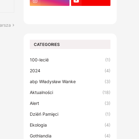
footer-wrapper
arsza
CATEGORIES
100-lecië
(1)
2024
(4)
abp Władysław Wanke
(3)
Aktualności
(18)
Alert
(3)
Dziëń Pamięci
(1)
Ekologia
(4)
Gothlandia
(4)