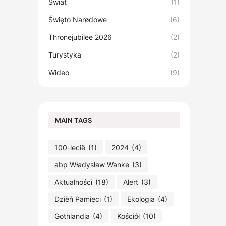
Świat
(1)
Święto Narødowe
(6)
Thronejubilee 2026
(2)
Turystyka
(2)
Wideo
(9)
MAIN TAGS
100-lecië
(1)
2024
(4)
abp Władysław Wanke
(3)
Aktualności
(18)
Alert
(3)
Dziëń Pamięci
(1)
Ekologia
(4)
Gothlandia
(4)
Kościół
(10)