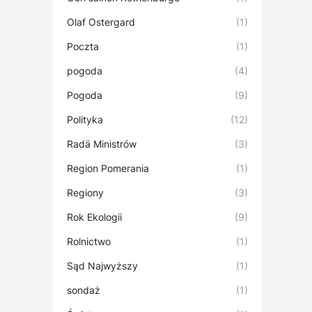
Olaf Ostergard
(1)
Poczta
(1)
pogoda
(4)
Pogoda
(9)
Polityka
(12)
Radä Ministrów
(3)
Region Pomerania
(1)
Regiony
(3)
Rok Ekologii
(9)
Rolnictwo
(1)
Sąd Najwyższy
(1)
sondaż
(1)