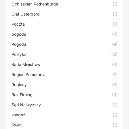
Öch sainen Rothenburge
(1)
Olaf Ostergard
(1)
Poczta
(1)
pogoda
(4)
Pogoda
(9)
Polityka
(12)
Radä Ministrów
(3)
Region Pomerania
(1)
Regiony
(3)
Rok Ekologii
(9)
Sąd Najwyższy
(1)
sondaż
(1)
Świat
(1)