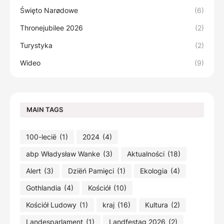
Święto Narødowe
(6)
Thronejubilee 2026
(2)
Turystyka
(2)
Wideo
(9)
MAIN TAGS
100-lecië
(1)
2024
(4)
abp Władysław Wanke
(3)
Aktualności
(18)
Alert
(3)
Dziëń Pamięci
(1)
Ekologia
(4)
Gothlandia
(4)
Kościół
(10)
Kościół Ludowy
(1)
kraj
(16)
Kultura
(2)
Landesparlament
(1)
Landfestag 2026
(2)