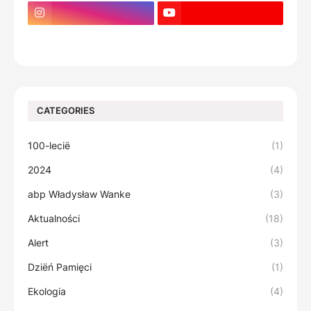
footer-wrapper
CATEGORIES
100-lecië
(1)
2024
(4)
abp Władysław Wanke
(3)
Aktualności
(18)
Alert
(3)
Dziëń Pamięci
(1)
Ekologia
(4)