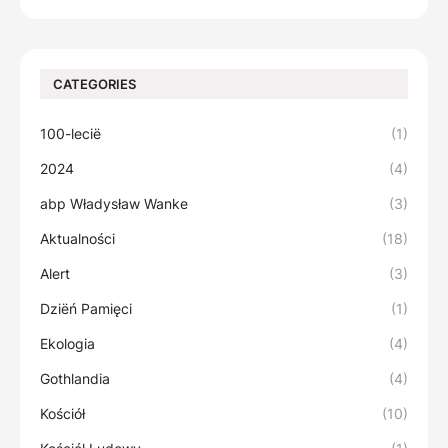
CATEGORIES
100-lecië
(1)
2024
(4)
abp Władysław Wanke
(3)
Aktualności
(18)
Alert
(3)
Dziëń Pamięci
(1)
Ekologia
(4)
Gothlandia
(4)
Kościół
(10)