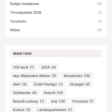
Święto Narødowe
(6)
Thronejubilee 2026
(2)
Turystyka
(2)
Wideo
(9)
MAIN TAGS
100-lecië
(1)
2024
(4)
abp Władysław Wanke
(3)
Aktualności
(18)
Alert
(3)
Dziëń Pamięci
(1)
Ekologia
(4)
Gothlandia
(4)
Kościół
(10)
Kościół Ludowy
(1)
kraj
(18)
Krzeszna
(1)
Kultura
(2)
Landesparlament
(1)