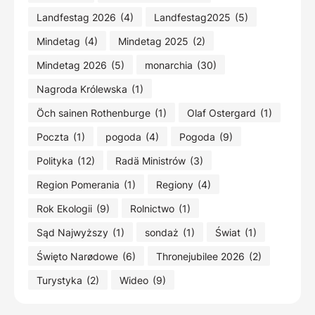
Landfestag 2026
(4)
Landfestag2025
(5)
Mindetag
(4)
Mindetag 2025
(2)
Mindetag 2026
(5)
monarchia
(30)
Nagroda Królewska
(1)
Öch sainen Rothenburge
(1)
Olaf Ostergard
(1)
Poczta
(1)
pogoda
(4)
Pogoda
(9)
Polityka
(12)
Radä Ministrów
(3)
Region Pomerania
(1)
Regiony
(4)
Rok Ekologii
(9)
Rolnictwo
(1)
Sąd Najwyższy
(1)
sondaż
(1)
Świat
(1)
Święto Narødowe
(6)
Thronejubilee 2026
(2)
Turystyka
(2)
Wideo
(9)