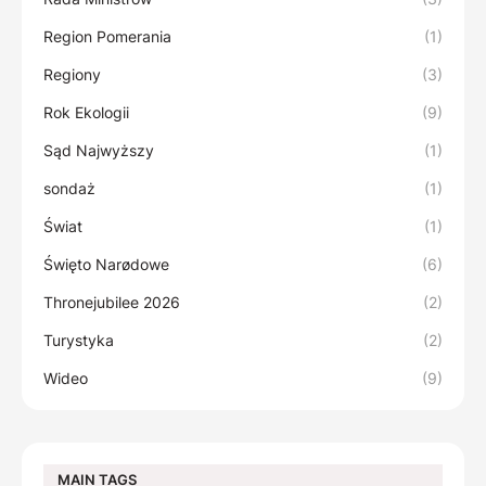
Region Pomerania
(1)
Regiony
(3)
Rok Ekologii
(9)
Sąd Najwyższy
(1)
sondaż
(1)
Świat
(1)
Święto Narødowe
(6)
Thronejubilee 2026
(2)
Turystyka
(2)
Wideo
(9)
MAIN TAGS