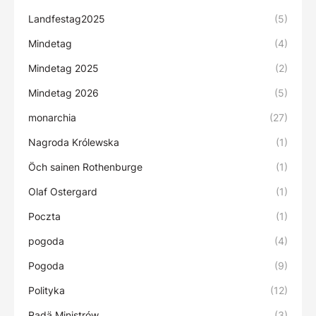
Landfestag2025
(5)
Mindetag
(4)
Mindetag 2025
(2)
Mindetag 2026
(5)
monarchia
(27)
Nagroda Królewska
(1)
Öch sainen Rothenburge
(1)
Olaf Ostergard
(1)
Poczta
(1)
pogoda
(4)
Pogoda
(9)
Polityka
(12)
Radä Ministrów
(3)