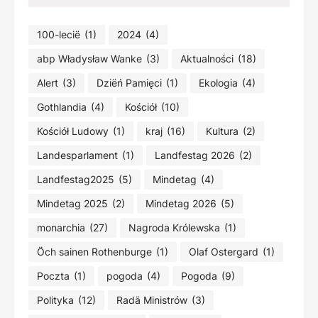
100-lecië
(1)
2024
(4)
abp Władysław Wanke
(3)
Aktualności
(18)
Alert
(3)
Dziëń Pamięci
(1)
Ekologia
(4)
Gothlandia
(4)
Kościół
(10)
Kościół Ludowy
(1)
kraj
(16)
Kultura
(2)
Landesparlament
(1)
Landfestag 2026
(2)
Landfestag2025
(5)
Mindetag
(4)
Mindetag 2025
(2)
Mindetag 2026
(5)
monarchia
(27)
Nagroda Królewska
(1)
Öch sainen Rothenburge
(1)
Olaf Ostergard
(1)
Poczta
(1)
pogoda
(4)
Pogoda
(9)
Polityka
(12)
Radä Ministrów
(3)