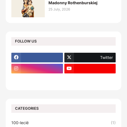
Madonny Rothenburskiej
25 July, 2026
FOLLOW US
Twitter
footer-wrapper
CATEGORIES
100-lecië
(1)