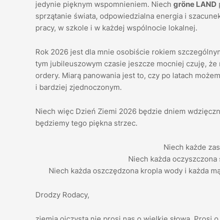
jedynie pięknym wspomnieniem. Niech
gröne LAND
sprzątanie świata, odpowiedzialna energia i szacune
pracy, w szkole i w każdej wspólnocie lokalnej.
Rok 2026 jest dla mnie osobiście rokiem szczególny
tym jubileuszowym czasie jeszcze mocniej czuję, że 
ordery. Miarą panowania jest to, czy po latach może
i bardziej zjednoczonym.
Niech więc Dzień Ziemi 2026 będzie dniem wdzięcznoś
będziemy tego piękna strzec.
Niech każde zas
Niech każda oczyszczona 
Niech każda oszczędzona kropla wody i każda mą
Drodzy Rodacy,
ziemia ojczysta nie prosi nas o wielkie słowa. Prosi