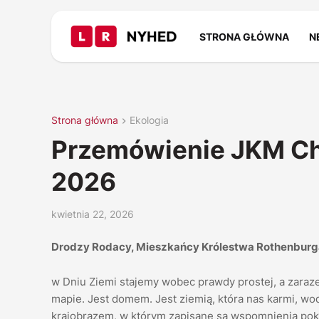
STRONA GŁÓWNA
N
Strona główna
Ekologia
Przemówienie JKM Chri
2026
kwietnia 22, 2026
Drodzy Rodacy, Mieszkańcy Królestwa Rothenburg
w Dniu Ziemi stajemy wobec prawdy prostej, a zaraze
mapie. Jest domem. Jest ziemią, która nas karmi, wod
krajobrazem, w którym zapisane są wspomnienia pok