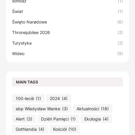
sondaż
(1)
Świat
(1)
Święto Narødowe
(6)
Thronejubilee 2026
(2)
Turystyka
(2)
Wideo
(9)
MAIN TAGS
100-lecië
(1)
2024
(4)
abp Władysław Wanke
(3)
Aktualności
(18)
Alert
(3)
Dziëń Pamięci
(1)
Ekologia
(4)
Gothlandia
(4)
Kościół
(10)