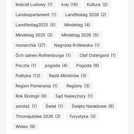
Kościół Ludowy
(1)
kraj
(16)
Kultura
(2)
Landesparlament
(1)
Landfestag 2026
(2)
Landfestag2025
(5)
Mindetag
(4)
Mindetag 2025
(2)
Mindetag 2026
(5)
monarchia
(27)
Nagroda Królewska
(1)
Öch sainen Rothenburge
(1)
Olaf Ostergard
(1)
Poczta
(1)
pogoda
(4)
Pogoda
(9)
Polityka
(12)
Radä Ministrów
(3)
Region Pomerania
(1)
Regiony
(3)
Rok Ekologii
(9)
Sąd Najwyższy
(1)
sondaż
(1)
Świat
(1)
Święto Narødowe
(6)
Thronejubilee 2026
(2)
Turystyka
(2)
Wideo
(9)