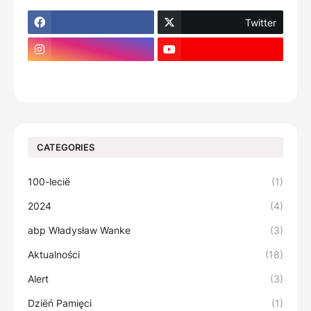
Twitter
footer-wrapper
CATEGORIES
100-lecië
(1)
2024
(4)
abp Władysław Wanke
(3)
Aktualności
(18)
Alert
(3)
Dziëń Pamięci
(1)